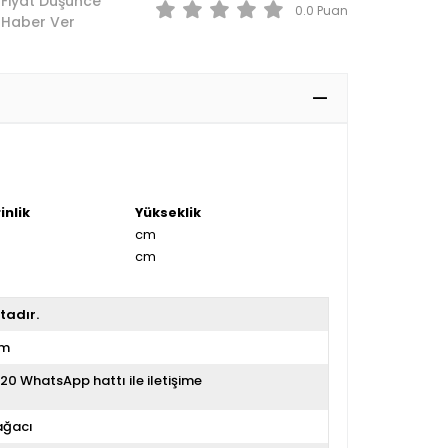
Fiyat Düşünce
0.0
Haber Ver
inlik
Yükseklik
cm
cm
tadır.
im
20 WhatsApp hattı ile iletişime
ağacı