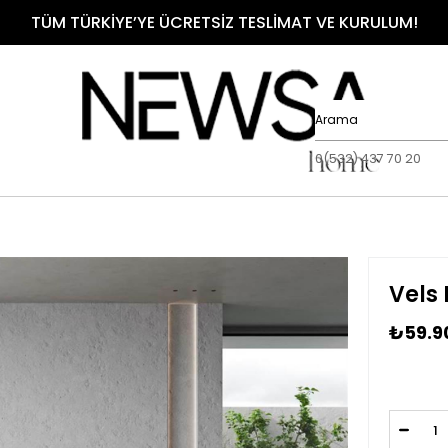
TÜM TÜRKİYE’YE ÜCRETSİZ TESLİMAT VE KURULUM!
0(532) 437 70 20
Vels 
₺59.9