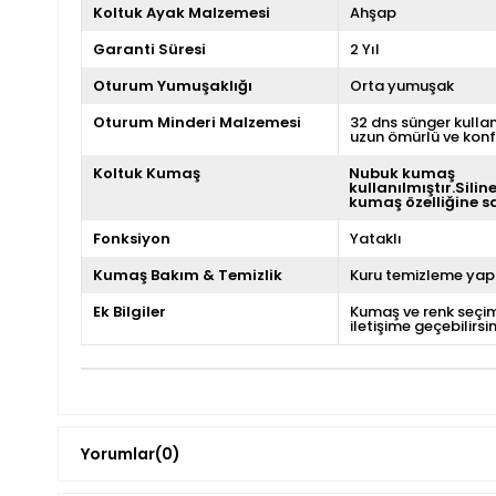
Koltuk Ayak Malzemesi
Ahşap
Garanti Süresi
2 Yıl
Oturum Yumuşaklığı
Orta yumuşak
Oturum Minderi Malzemesi
32 dns sünger kulla
uzun ömürlü ve konf
Koltuk Kumaş
Nubuk kumaş
kullanılmıştır.Siline
kumaş özelliğine sa
Fonksiyon
Yataklı
Kumaş Bakım & Temizlik
Kuru temizleme yapı
Ek Bilgiler
Kumaş ve renk seçim
iletişime geçebilirsin
Yorumlar
(0)