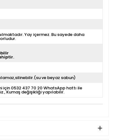
nılmaktadır. Yay içermez. Bu sayede daha
orludur.
bilir
hiptir.
lamaz,silinebilir.(su ve beyaz sabun)
i için 0532 437 70 20 WhatsApp hattı ile
iz.
Kumaş değişikliği yapılabilir.