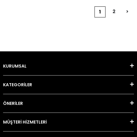
2
>
1
KURUMSAL
KATEGORİLER
ÖNERİLER
MÜŞTERİ HİZMETLERİ