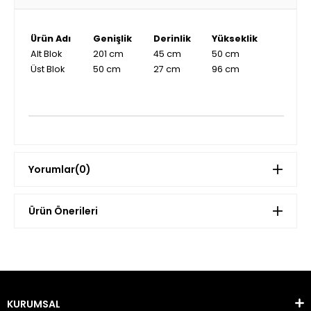
Ürün Adı
Genişlik
Derinlik
Yükseklik
Alt Blok
201 cm
45 cm
50 cm
Üst Blok
50 cm
27 cm
96 cm
Yorumlar
(0)
Ürün Önerileri
KURUMSAL