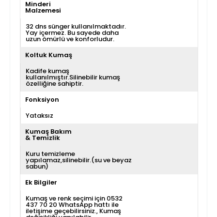
Minderi
Malzemesi
32 dns sünger kullanılmaktadır.
Yay içermez. Bu sayede daha
uzun ömürlü ve konforludur.
Koltuk Kumaş
Kadife kumaş
kullanılmıştır.Silinebilir kumaş
özelliğine sahiptir.
Fonksiyon
Yataksız
Kumaş Bakım
& Temizlik
Kuru temizleme
yapılamaz,silinebilir.(su ve beyaz
sabun)
Ek Bilgiler
Kumaş ve renk seçimi için 0532
437 70 20 WhatsApp hattı ile
iletişime geçebilirsiniz.
Kumaş