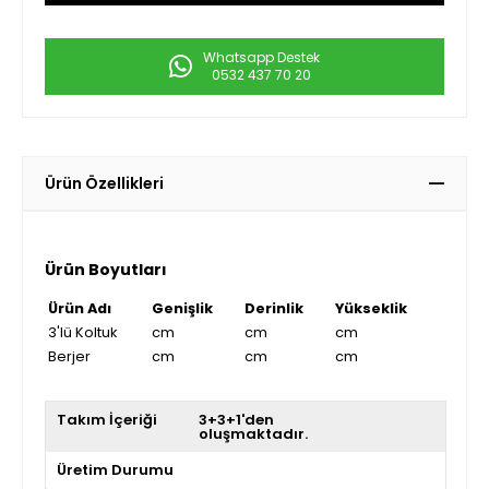
Whatsapp Destek
0532 437 70 20
Ürün Özellikleri
Ürün Boyutları
Ürün Adı
Genişlik
Derinlik
Yükseklik
3'lü Koltuk
cm
cm
cm
Berjer
cm
cm
cm
Takım İçeriği
3+3+1'den
oluşmaktadır.
Üretim Durumu