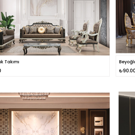
uk Takımı
Beyoğl
0
₺90.0