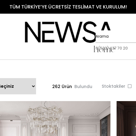
TÜM TÜRKİYE’YE ÜCRETSİZ TESLİMAT VE KURULUM!
0(532) 437 70 20
Stoktakiler
262 Ürün