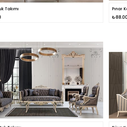
uk Takımı
Pınar K
0
₺88.0