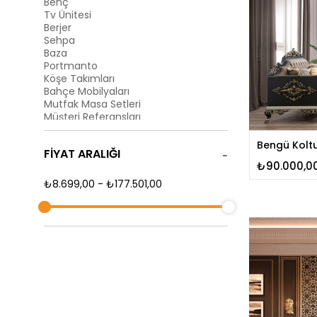
Benç
Tv Ünitesi
Berjer
Sehpa
Baza
Portmanto
Köşe Takımları
Bahçe Mobilyaları
Mutfak Masa Setleri
Müşteri Referansları
Düğün Paketleri
Yatak Odaları
Bengü Kolt
FIYAT ARALIĞI
Yemek Odaları
₺90.000,0
Genç/Bebek Odası
Yatak/Baza
₺8.699,00 - ₺177.501,00
Dekorasyon
Özel Tasarımlar
Toptan Satış