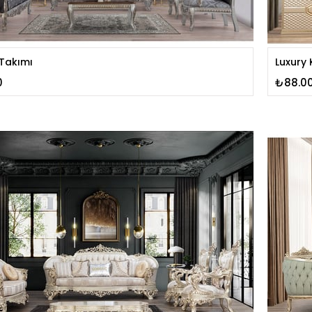
 Takımı
Luxury 
0
₺88.0