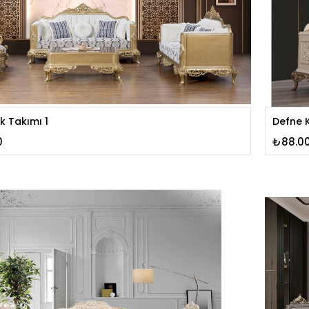
k Takımı 1
Defne K
0
₺88.0