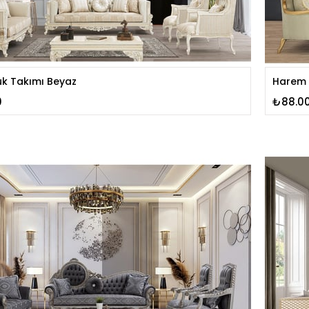
uk Takımı Beyaz
Harem 
0
₺88.0