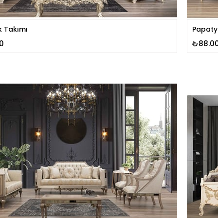
k Takımı
Papaty
0
₺88.0