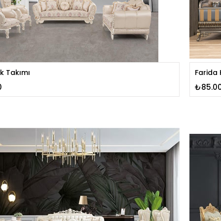
k Takımı
Farida 
0
₺85.0