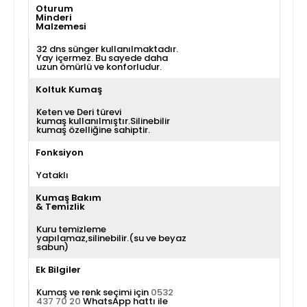
Oturum
Minderi
Malzemesi
32 dns sünger kullanılmaktadır.
Yay içermez. Bu sayede daha
uzun ömürlü ve konforludur.
Koltuk Kumaş
Keten ve Deri türevi
kumaş kullanılmıştır.Silinebilir
kumaş özelliğine sahiptir.
Fonksiyon
Yataklı
Kumaş Bakım
& Temizlik
Kuru temizleme
yapılamaz,silinebilir.(su ve beyaz
sabun)
Ek Bilgiler
Kumaş ve renk seçimi için
0532
437 70 20
WhatsApp hattı ile