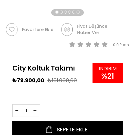
Fiyat Düşünce
Favorilere Ekle
Haber Ver
0.0
City Koltuk Takımı
21
₺79.900,00
₺101.000,00