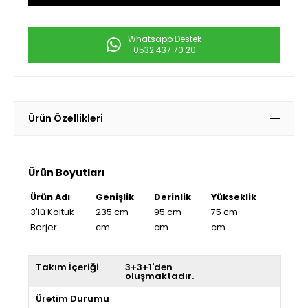
Whatsapp Destek
0532 437 70 20
Ürün Özellikleri
Ürün Boyutları
Ürün Adı
Genişlik
Derinlik
Yükseklik
3'lü Koltuk
235 cm
95 cm
75 cm
Berjer
cm
cm
cm
Takım İçeriği
3+3+1'den
oluşmaktadır.
Üretim Durumu