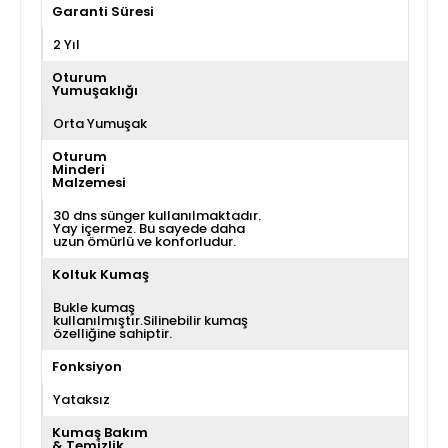
Garanti Süresi
2 Yıl
Oturum
Yumuşaklığı
Orta Yumuşak
Oturum
Minderi
Malzemesi
30 dns sünger kullanılmaktadır.
Yay içermez. Bu sayede daha
uzun ömürlü ve konforludur.
Koltuk Kumaş
Bukle kumaş
kullanılmıştır.Silinebilir kumaş
özelliğine sahiptir.
Fonksiyon
Yataksız
Kumaş Bakım
& Temizlik