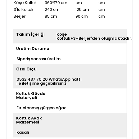
Köşe Koltuk
360*170 cm
cm
cm
3'lü Koltuk
240 cm
125 cm
cm
Berjer
85 cm
90 cm
cm
Takım İçeriği
Köşe
Koltuk+3+Berjer'den oluşmaktadır.
Üretim Durumu
Sipariş sonrası üretim
Özel Ölçü
0532 437 70 20 WhatsApp hattı
ile iletişime geçebilirsiniz.
Koltuk Gövde
Materyali
Fırınlanmış gürgen ağacı
Koltuk Ayak
Malzemesi
Kasalı