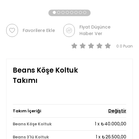
Fiyat Düşünce
Favorilere Ekle
Haber Ver
0.0
Beans Köşe Koltuk
Takımı
Değiştir
Takım İçeriği
1
x
₺40.000,00
Beans Köşe Koltuk
1
x
₺26.500,00
Beans 3'lü Koltuk