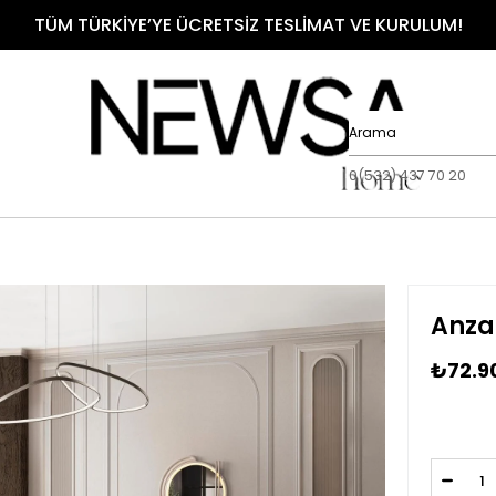
TÜM TÜRKİYE’YE ÜCRETSİZ TESLİMAT VE KURULUM!
0(532) 437 70 20
Anza
₺72.9