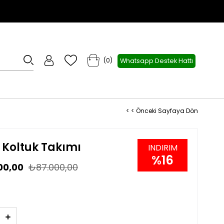
0
Whatsapp Destek Hattı
< < Önceki Sayfaya Dön
 Koltuk Takımı
16
00,00
₺87.000,00