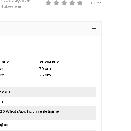
Fiyat Düşünce
0.0
Haber Ver
inlik
Yükseklik
cm
70 cm
cm
75 cm
tadır.
im
20 WhatsApp hattı ile iletişime
ağacı