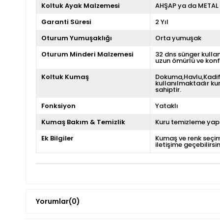
Koltuk Ayak Malzemesi
AHŞAP ya da METAL
Garanti Süresi
2 Yıl
Oturum Yumuşaklığı
Orta yumuşak
Oturum Minderi Malzemesi
32 dns sünger kulla
uzun ömürlü ve konf
Koltuk Kumaş
Dokuma,Havlu,Kadif
kullanılmaktadır kum
sahiptir.
Fonksiyon
Yataklı
Kumaş Bakım & Temizlik
Kuru temizleme yapı
Ek Bilgiler
Kumaş ve renk seçim
iletişime geçebilirsin
Yorumlar
(0)