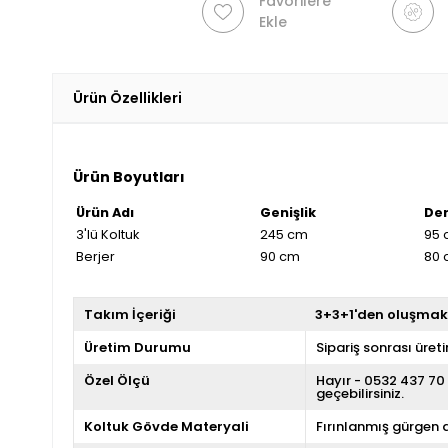
Favorilere
Ekle
Ürün Özellikleri
Ürün Boyutları
Ürün Adı
Genişlik
Der
3'lü Koltuk
245 cm
95 
Berjer
90 cm
80 
Takım İçeriği
3+3+1'den oluşmak
Üretim Durumu
Sipariş sonrası üret
Özel Ölçü
Hayır - 0532 437 70 
geçebilirsiniz.
Koltuk Gövde Materyali
Fırınlanmış gürgen 